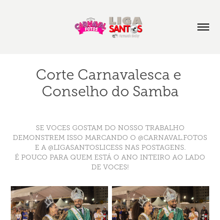
Corte Carnavalesca e 
Conselho do Samba
SE VOCES GOSTAM DO NOSSO TRABALHO
DEMONSTREM ISSO MARCANDO O @CARNAVAL.FOTOS
E A @LIGASANTOSLICESS NAS POSTAGENS.
É POUCO PARA QUEM ESTÁ O ANO INTEIRO AO LADO
DE VOCES!