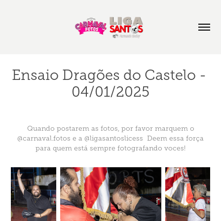
Ensaio Dragões do Castelo - 
04/01/2025
Quando postarem as fotos, por favor marquem o
@carnaval.fotos e a @ligasantoslicess Deem essa força
para quem está sempre fotografando voces!