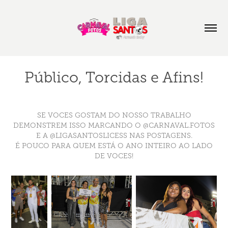
Público, Torcidas e Afins!
SE VOCES GOSTAM DO NOSSO TRABALHO
DEMONSTREM ISSO MARCANDO O @CARNAVAL.FOTOS
E A @LIGASANTOSLICESS NAS POSTAGENS.
É POUCO PARA QUEM ESTÁ O ANO INTEIRO AO LADO
DE VOCES!